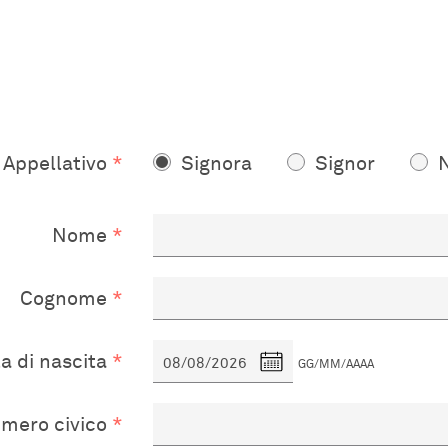
Appellativo
Signora
Signor
Nome
Cognome
a di nascita
GG/MM/AAAA
umero civico